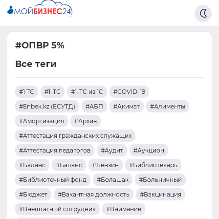
#ОПВР 5%
Все теги
#1 ТС
#1-ТС
#1-ТС из 1С
#COVID-19
#Enbek.kz (ЕСУТД)
#АБП
#Акимат
#Алименты
#Амортизация
#Архив
#Аттестация гражданских служащих
#Аттестация педагогов
#Аудит
#Аукцион
#Баланс
#Баланс
#Бензин
#Библиотекарь
#Библиотечный фонд
#Болашак
#Больничный
#Бюджет
#Вакантная должность
#Вакцинация
#Внештатный сотрудник
#Внимание