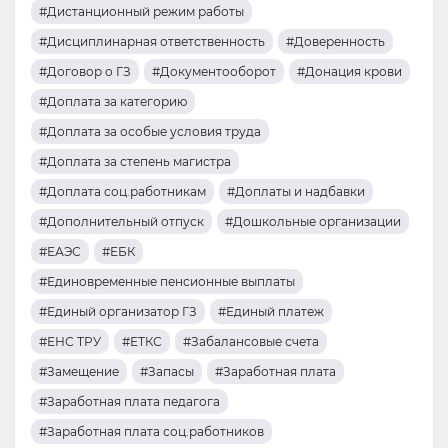
#Дистанционный режим работы
#Дисциплинарная ответственность
#Доверенность
#Договор о ГЗ
#Документооборот
#Донация крови
#Доплата за категорию
#Доплата за особые условия труда
#Доплата за степень магистра
#Доплата соц.работникам
#Доплаты и надбавки
#Дополнительный отпуск
#Дошкольные организации
#ЕАЭС
#ЕБК
#Единовременные пенсионные выплаты
#Единый организатор ГЗ
#Единый платеж
#ЕНС ТРУ
#ЕТКС
#Забалансовые счета
#Замещение
#Запасы
#Заработная плата
#Заработная плата педагога
#Заработная плата соц.работников