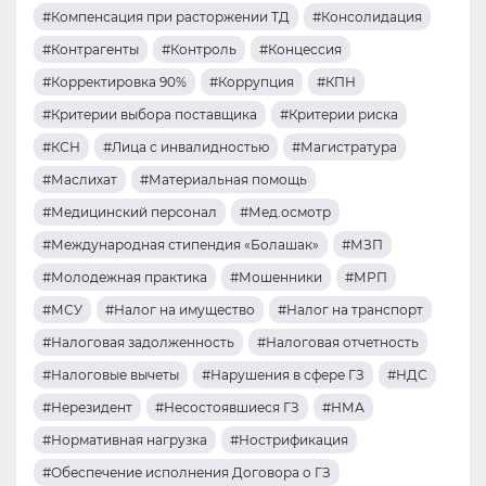
#Компенсация при расторжении ТД
#Консолидация
#Контрагенты
#Контроль
#Концессия
#Корректировка 90%
#Коррупция
#КПН
#Критерии выбора поставщика
#Критерии риска
#КСН
#Лица с инвалидностью
#Магистратура
#Маслихат
#Материальная помощь
#Медицинский персонал
#Мед.осмотр
#Международная стипендия «Болашак»
#МЗП
#Молодежная практика
#Мошенники
#МРП
#МСУ
#Налог на имущество
#Налог на транспорт
#Налоговая задолженность
#Налоговая отчетность
#Налоговые вычеты
#Нарушения в сфере ГЗ
#НДС
#Нерезидент
#Несостоявшиеся ГЗ
#НМА
#Нормативная нагрузка
#Нострификация
#Обеспечение исполнения Договора о ГЗ