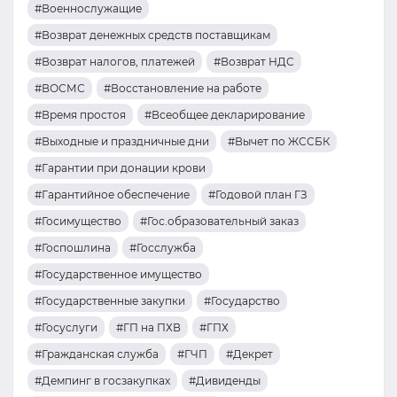
#Военнослужащие
#Возврат денежных средств поставщикам
#Возврат налогов, платежей
#Возврат НДС
#ВОСМС
#Восстановление на работе
#Время простоя
#Всеобщее декларирование
#Выходные и праздничные дни
#Вычет по ЖССБК
#Гарантии при донации крови
#Гарантийное обеспечение
#Годовой план ГЗ
#Госимущество
#Гос.образовательный заказ
#Госпошлина
#Госслужба
#Государственное имущество
#Государственные закупки
#Государство
#Госуслуги
#ГП на ПХВ
#ГПХ
#Гражданская служба
#ГЧП
#Декрет
#Демпинг в госзакупках
#Дивиденды