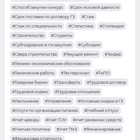
#Способ закупки конкурс
#Срок исковой давности
#Срок поставки по договору ГЗ
#Стаж
#Стаж по специальности
#Статистика
#Стипендия
#Строительство
#Студенты
#Субподрядчик в госзакупках
#Субсидии
#Сфера строительства
#Текущий ремонт
#Тендер
#Технико-экономические обоснования
#Технические работы
#Тех.персонал
#ТиПО
#Товарные биржи
#Трансферты
#Трудовой договор
#Трудовой кодекс
#Трудовые отношения
#Увольнение
#Управление
#Условные скидки в ГЗ
#Услуги по организации питания
#Учебный отпуск
#Учет аренды
#Учет ГСМ
#Учет денежных средств
#Учетная политика
#Учет ТМЗ
#Финансирование
#Финансовая отчетность