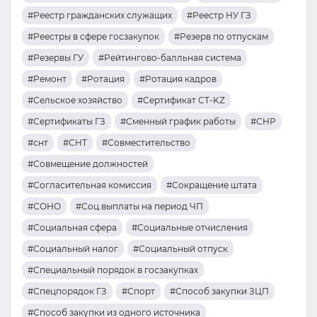
#Реестр гражданских служащих
#Реестр НУ ГЗ
#Реестры в сфере госзакупок
#Резерв по отпускам
#Резервы ГУ
#Рейтингово-балльная система
#Ремонт
#Ротация
#Ротация кадров
#Сельское хозяйство
#Сертификат CT-KZ
#Сертификаты ГЗ
#Сменный график работы
#СНР
#снт
#СНТ
#Совместительство
#Совмещение должностей
#Согласительная комиссия
#Сокращение штата
#СОНО
#Соц.выплаты на период ЧП
#Социальная сфера
#Социальные отчисления
#Социальный налог
#Социальный отпуск
#Специальный порядок в госзакупках
#Спецпорядок ГЗ
#Спорт
#Способ закупки ЗЦП
#Способ закупки из одного источника