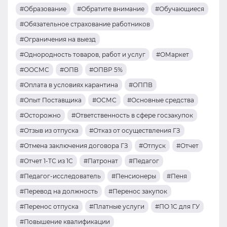
#Образование
#Обратите внимание
#Обучающиеся
#Обязательное страхование работников
#Ограничения на выезд
#Однородность товаров, работ и услуг
#ОМаркет
#ООСМС
#ОПВ
#ОПВР 5%
#Оплата в условиях карантина
#ОППВ
#Опыт Поставщика
#ОСМС
#Основные средства
#Осторожно
#Ответственность в сфере госзакупок
#Отзыв из отпуска
#Отказ от осуществления ГЗ
#Отмена заключения договора ГЗ
#Отпуск
#Отчет
#Отчет 1-ТС из 1С
#Патронат
#Педагог
#Педагог-исследователь
#Пенсионеры
#Пеня
#Перевод на должность
#Перенос закупок
#Перенос отпуска
#Платные услуги
#ПО 1С для ГУ
#Повышение квалификации