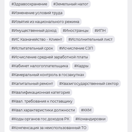
#Здравоохранение
#Земельный налог
#Изменение условий труда
#Изъятия из национального режима
#Имущественный доход
#Иностранцы
#ИПН
#ИС Казначейство - Клиент
#Исполнительный лист
#Испытательный срок
#Исчисление СЗП
#Исчисление средней заработной платы
#Кабинет налогоплательщика
#Кадры
#Камеральный контроль в госзакупках
#Капитальный ремонт
#Квазигосударственный сектор
#Квалификационная категория
#Квал. требования к поставщику
#Квал.характеристики должности
#ККМ
#Коды органов гос.доходов РК
#Командировки
#Компенсация за неиспользованный ТО