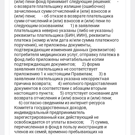
(или) пени фонд принимает следующие решения: -
о возврате плательщику излишне (ошибочно)
зачисленных сумм отчислений и (или) взносов и
(или) пени; - об отказе в возврате плательщика
сумм отчислений и (или) взносов и (или) пени по
следующим основаниям: 1) в заявлении
плательщика неверно указаны (либо не указаны)
реквизиты плательщика (БИН, ИИН), реквизиты
платежа (номер и/или дата и/или сумма платежного
поручения), не приложены документы,
подтверждающие изменения данных (реквизитов)
потребителя медицинских услуг, отправку платежа в
фонд либо приложены нечитабельные копии
подтверждающих документов; 2) форма
заявления плательщика не соответствует
приложению 1 к настоящим Правилам; 3) в
заявлении плательщика указана некорректная
причина возврата; 4) неполного предоставления
документов в соответствии с абзацем вторым
настоящего пункта; 5) отсутствует основание для
возврата отчисления и (или) взноса и (или) пени;
6) согласно сведениям из интернет-ресурса
Комитета государственных доходов,
индивидуальный предприниматель
зарегистрированный как действующий не
освобождается от уплаты взносов; 7) сумма,
перечисленная в фонд в пользу иностранцев и
членов их семей, временно пребывающих на