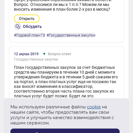
Вопрос. Относимся ли мы к 1 п.п.? Можем ли мы
вносить изменения в план более 2-х раз в месяц?
Открыть
Обсудить
#Годовой план ГЗ
#Государственные закупки
12 ақпан 2019
Вопрос-ответ
Государственные закупки
План государственных закупок за счет бюджетных
средств мы планируем в течении 10 дней с момента
утверждения бюджета и в течении 5 дней сажаем его
на портал, а план платных услуг еще не посажен так
как вносят изменения в классификатор,
соответственно вторая часть плана гос закупок из
платных услуг будет позже. Будет ли это
нарушением?
Мы используем различные файлы
cookie
на
Открыть
нашем сайте, чтобы предоставлять вам свои
услуги и улучшить качество взаимодействия с
Комментариев :
нашим сервисом.
#Годовой план ГЗ
#Государственные закупки