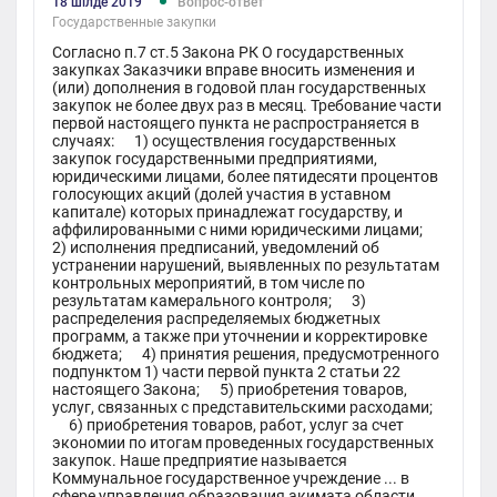
18 шілде 2019
Вопрос-ответ
Государственные закупки
Согласно п.7 ст.5 Закона РК О государственных
закупках Заказчики вправе вносить изменения и
(или) дополнения в годовой план государственных
закупок не более двух раз в месяц. Требование части
первой настоящего пункта не распространяется в
случаях: 1) осуществления государственных
закупок государственными предприятиями,
юридическими лицами, более пятидесяти процентов
голосующих акций (долей участия в уставном
капитале) которых принадлежат государству, и
аффилированными с ними юридическими лицами;
2) исполнения предписаний, уведомлений об
устранении нарушений, выявленных по результатам
контрольных мероприятий, в том числе по
результатам камерального контроля; 3)
распределения распределяемых бюджетных
программ, а также при уточнении и корректировке
бюджета; 4) принятия решения, предусмотренного
подпунктом 1) части первой пункта 2 статьи 22
настоящего Закона; 5) приобретения товаров,
услуг, связанных с представительскими расходами;
6) приобретения товаров, работ, услуг за счет
экономии по итогам проведенных государственных
закупок. Наше предприятие называется
Коммунальное государственное учреждение ... в
сфере управления образования акимата области.