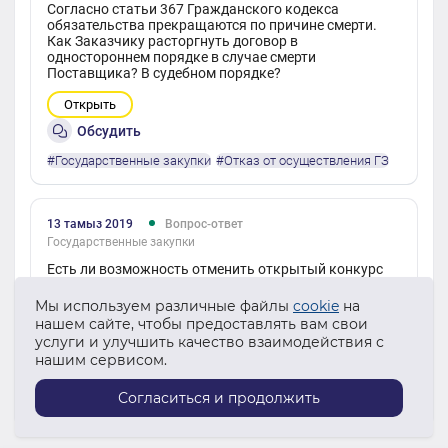
Согласно статьи 367 Гражданского кодекса
обязательства прекращаются по причине смерти.
Как Заказчику расторгнуть договор в
одностороннем порядке в случае смерти
Поставщика? В судебном порядке?
Открыть
Обсудить
#Государственные закупки
#Отказ от осуществления ГЗ
13 тамыз 2019
Вопрос-ответ
Государственные закупки
Есть ли возможность отменить открытый конкурс
на стадии приема заявок?
Мы используем различные файлы
cookie
на
Открыть
нашем сайте, чтобы предоставлять вам свои
услуги и улучшить качество взаимодействия с
Обсудить
нашим сервисом.
#Отказ от осуществления ГЗ
Согласиться и продолжить