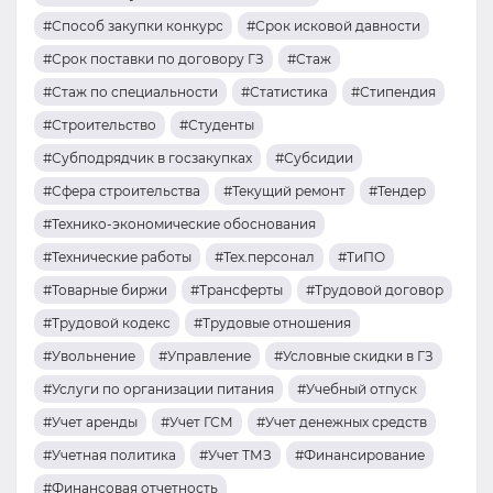
#Способ закупки конкурс
#Срок исковой давности
#Срок поставки по договору ГЗ
#Стаж
#Стаж по специальности
#Статистика
#Стипендия
#Строительство
#Студенты
#Субподрядчик в госзакупках
#Субсидии
#Сфера строительства
#Текущий ремонт
#Тендер
#Технико-экономические обоснования
#Технические работы
#Тех.персонал
#ТиПО
#Товарные биржи
#Трансферты
#Трудовой договор
#Трудовой кодекс
#Трудовые отношения
#Увольнение
#Управление
#Условные скидки в ГЗ
#Услуги по организации питания
#Учебный отпуск
#Учет аренды
#Учет ГСМ
#Учет денежных средств
#Учетная политика
#Учет ТМЗ
#Финансирование
#Финансовая отчетность