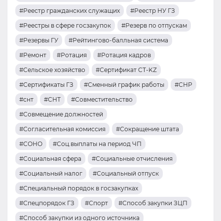
#Реестр гражданских служащих
#Реестр НУ ГЗ
#Реестры в сфере госзакупок
#Резерв по отпускам
#Резервы ГУ
#Рейтингово-балльная система
#Ремонт
#Ротация
#Ротация кадров
#Сельское хозяйство
#Сертификат CT-KZ
#Сертификаты ГЗ
#Сменный график работы
#СНР
#снт
#СНТ
#Совместительство
#Совмещение должностей
#Согласительная комиссия
#Сокращение штата
#СОНО
#Соц.выплаты на период ЧП
#Социальная сфера
#Социальные отчисления
#Социальный налог
#Социальный отпуск
#Специальный порядок в госзакупках
#Спецпорядок ГЗ
#Спорт
#Способ закупки ЗЦП
#Способ закупки из одного источника