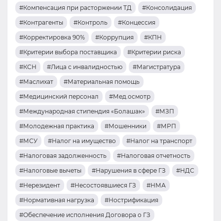
#Компенсация при расторжении ТД
#Консолидация
#Контрагенты
#Контроль
#Концессия
#Корректировка 90%
#Коррупция
#КПН
#Критерии выбора поставщика
#Критерии риска
#КСН
#Лица с инвалидностью
#Магистратура
#Маслихат
#Материальная помощь
#Медицинский персонал
#Мед.осмотр
#Международная стипендия «Болашак»
#МЗП
#Молодежная практика
#Мошенники
#МРП
#МСУ
#Налог на имущество
#Налог на транспорт
#Налоговая задолженность
#Налоговая отчетность
#Налоговые вычеты
#Нарушения в сфере ГЗ
#НДС
#Нерезидент
#Несостоявшиеся ГЗ
#НМА
#Нормативная нагрузка
#Нострификация
#Обеспечение исполнения Договора о ГЗ