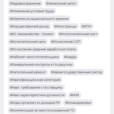
#Здравоохранение
#Земельный налог
#Изменение условий труда
#Изъятия из национального режима
#Имущественный доход
#Иностранцы
#ИПН
#ИС Казначейство - Клиент
#Исполнительный лист
#Испытательный срок
#Исчисление СЗП
#Исчисление средней заработной платы
#Кабинет налогоплательщика
#Кадры
#Камеральный контроль в госзакупках
#Капитальный ремонт
#Квазигосударственный сектор
#Квалификационная категория
#Квал. требования к поставщику
#Квал.характеристики должности
#ККМ
#Коды органов гос.доходов РК
#Командировки
#Компенсация за неиспользованный ТО