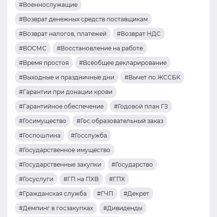
#Военнослужащие
#Возврат денежных средств поставщикам
#Возврат налогов, платежей
#Возврат НДС
#ВОСМС
#Восстановление на работе
#Время простоя
#Всеобщее декларирование
#Выходные и праздничные дни
#Вычет по ЖССБК
#Гарантии при донации крови
#Гарантийное обеспечение
#Годовой план ГЗ
#Госимущество
#Гос.образовательный заказ
#Госпошлина
#Госслужба
#Государственное имущество
#Государственные закупки
#Государство
#Госуслуги
#ГП на ПХВ
#ГПХ
#Гражданская служба
#ГЧП
#Декрет
#Демпинг в госзакупках
#Дивиденды