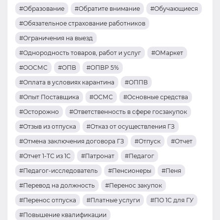
#Образование
#Обратите внимание
#Обучающиеся
#Обязательное страхование работников
#Ограничения на выезд
#Однородность товаров, работ и услуг
#ОМаркет
#ООСМС
#ОПВ
#ОПВР 5%
#Оплата в условиях карантина
#ОППВ
#Опыт Поставщика
#ОСМС
#Основные средства
#Осторожно
#Ответственность в сфере госзакупок
#Отзыв из отпуска
#Отказ от осуществления ГЗ
#Отмена заключения договора ГЗ
#Отпуск
#Отчет
#Отчет 1-ТС из 1С
#Патронат
#Педагог
#Педагог-исследователь
#Пенсионеры
#Пеня
#Перевод на должность
#Перенос закупок
#Перенос отпуска
#Платные услуги
#ПО 1С для ГУ
#Повышение квалификации