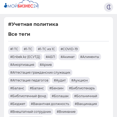
#Учетная политика
Все теги
#1 ТС
#1-ТС
#1-ТС из 1С
#COVID-19
#Enbek.kz (ЕСУТД)
#АБП
#Акимат
#Алименты
#Амортизация
#Архив
#Аттестация гражданских служащих
#Аттестация педагогов
#Аудит
#Аукцион
#Баланс
#Баланс
#Бензин
#Библиотекарь
#Библиотечный фонд
#Болашак
#Больничный
#Бюджет
#Вакантная должность
#Вакцинация
#Внештатный сотрудник
#Внимание