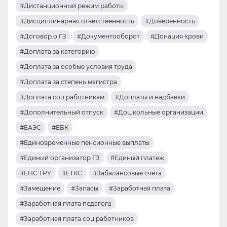
#Дистанционный режим работы
#Дисциплинарная ответственность
#Доверенность
#Договор о ГЗ
#Документооборот
#Донация крови
#Доплата за категорию
#Доплата за особые условия труда
#Доплата за степень магистра
#Доплата соц.работникам
#Доплаты и надбавки
#Дополнительный отпуск
#Дошкольные организации
#ЕАЭС
#ЕБК
#Единовременные пенсионные выплаты
#Единый организатор ГЗ
#Единый платеж
#ЕНС ТРУ
#ЕТКС
#Забалансовые счета
#Замещение
#Запасы
#Заработная плата
#Заработная плата педагога
#Заработная плата соц.работников