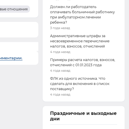
Должен ли работодатель
вые отношения
оплачивать больничный работнику
при амбулаторном лечении
ребенка?
3 года назад
Административные штрафы за
несвоевременное перечисление
налогов, взносов, отчислений
4 года назад
омментарии.
Примеры расчета налогов, взносов,
отчислений с 01.01.2023 года
4 года назад
ФЛК из одного источника. Что
сделать для включения в список
поставщику?
4 года назад
Праздничные и выходные
дни