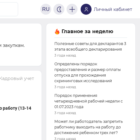
RU
Личный кабинет
Главное за неделю
Полезные советы для декларантов 3
 закупкам.
этапа всеобщего декларирования
3 года назад
Определены порядок
предоставления и размер оплаты
отпуска для прохождения
Кадровый учет
скрининговых исследований
3 года назад
Порядок применения
четырехдневной рабочей недели с
01.07.2023 года
 работу (13-14
3 года назад
Может ли работодатель запретить
работнику выходить на работу до
достижения ребенком трех лет?
3 года назад